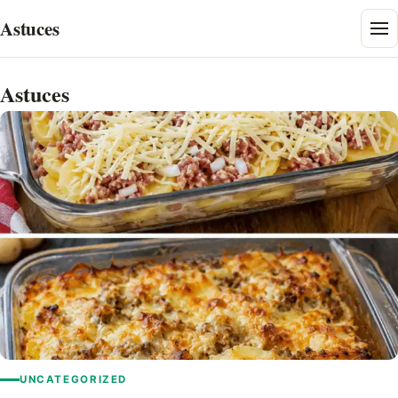
Skip
Astuces
to
content
Astuces
UNCATEGORIZED